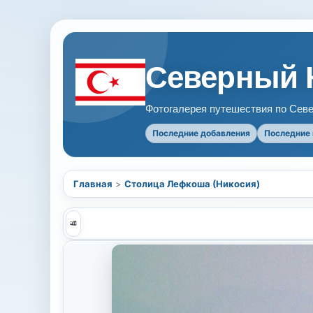
Северный 
Фотогалерея путешествия по Севе
Последние добавления
Последние
Главная
>
Столица Лефкоша (Никосия)