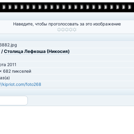
Наведите, чтобы проголосовать за это изображение
3882.jpg
a
/
Столица Лефкоша (Никосия)
рта 2011
x 682 пикселей
аз(а)
//kipriot.com/foto268