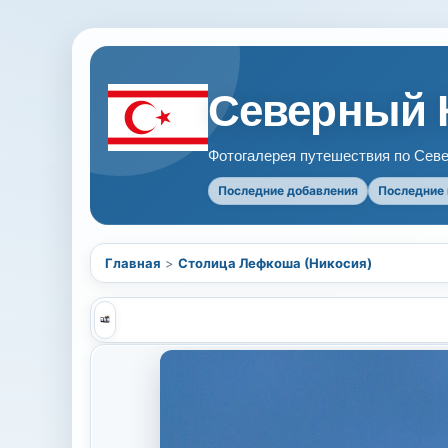
Северный 
Фотогалерея путешествия по Севе
Последние добавления
Последние
Главная
>
Столица Лефкоша (Никосия)