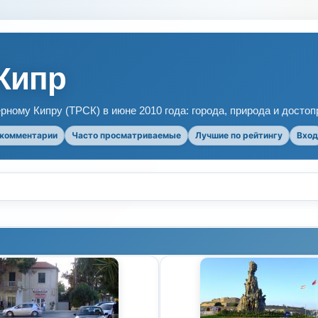
Кипр
рному Кипру (ТРСК) в июне 2010 года: города, природа и досто
 комментарии
Часто просматриваемые
Лучшие по рейтингу
Вход