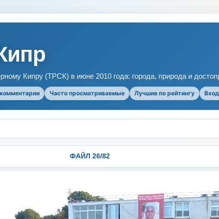
Кипр
рному Кипру (ТРСК) в июне 2010 года: города, природа и досто
 комментарии
Часто просматриваемые
Лучшие по рейтингу
Вход
ФАЙЛ 26/82