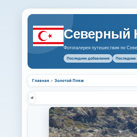
Северный 
Фотогалерея путешествия по Севе
Последние добавления
Последние
Главная
>
Золотой Пляж