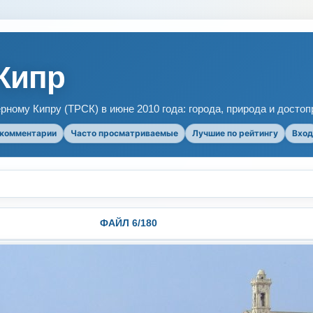
Кипр
рному Кипру (ТРСК) в июне 2010 года: города, природа и досто
 комментарии
Часто просматриваемые
Лучшие по рейтингу
Вход
ФАЙЛ 6/180