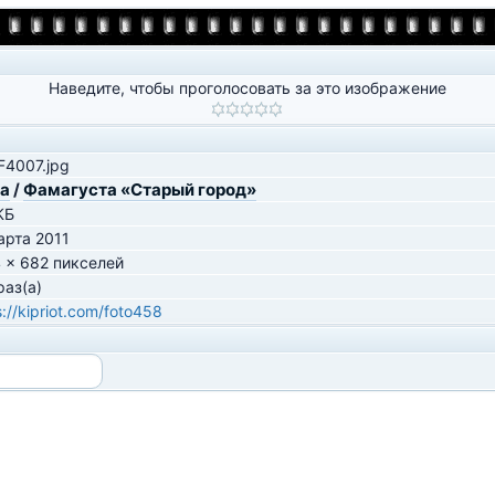
Наведите, чтобы проголосовать за это изображение
4007.jpg
va
/
Фамагуста «Старый город»
КБ
арта 2011
 x 682 пикселей
раз(а)
s://kipriot.com/foto458