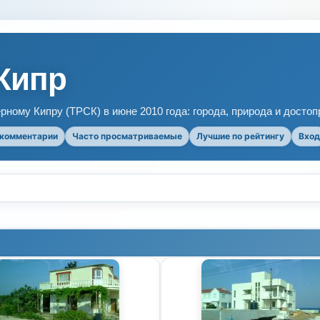
Кипр
рному Кипру (ТРСК) в июне 2010 года: города, природа и досто
 комментарии
Часто просматриваемые
Лучшие по рейтингу
Вход