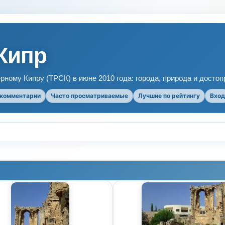
Кипр
рному Кипру (ТРСК) в июне 2010 года: города, природа и досто
 комментарии
Часто просматриваемые
Лучшие по рейтингу
Вход