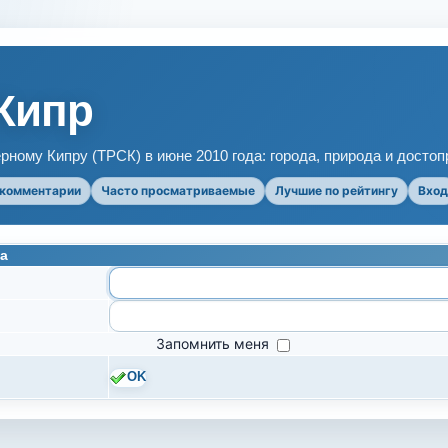
Кипр
рному Кипру (ТРСК) в июне 2010 года: города, природа и досто
 комментарии
Часто просматриваемые
Лучшие по рейтингу
Вход
а
Запомнить меня
OK