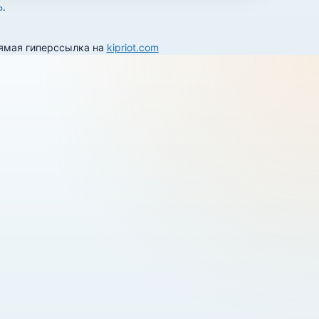
Ь
.
рямая гиперссылка на
kipriot.com