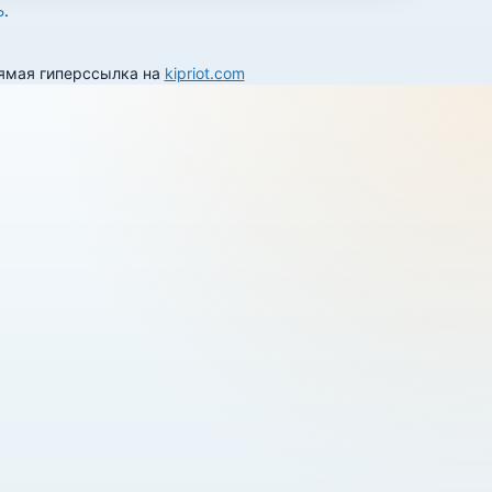
Ь
.
рямая гиперссылка на
kipriot.com