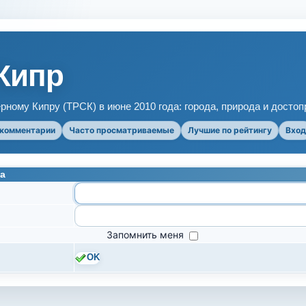
Кипр
рному Кипру (ТРСК) в июне 2010 года: города, природа и досто
 комментарии
Часто просматриваемые
Лучшие по рейтингу
Вход
а
Запомнить меня
OK