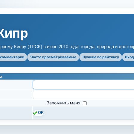
Кипр
рному Кипру (ТРСК) в июне 2010 года: города, природа и досто
 комментарии
Часто просматриваемые
Лучшие по рейтингу
Вход
а
Запомнить меня
OK