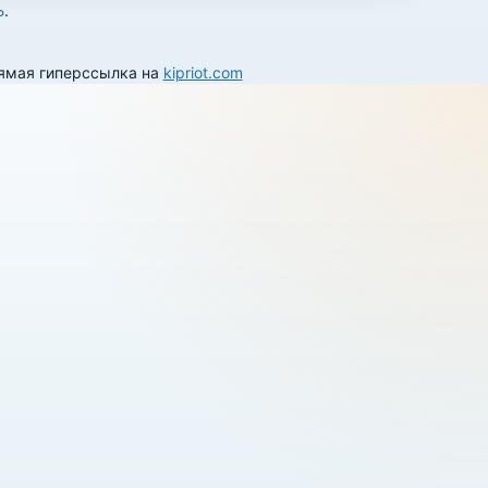
Ь
.
рямая гиперссылка на
kipriot.com