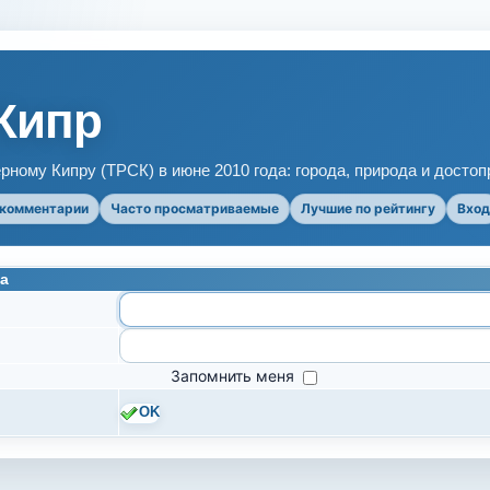
Кипр
рному Кипру (ТРСК) в июне 2010 года: города, природа и досто
 комментарии
Часто просматриваемые
Лучшие по рейтингу
Вход
а
Запомнить меня
OK