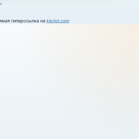
Ь
.
рямая гиперссылка на
kipriot.com