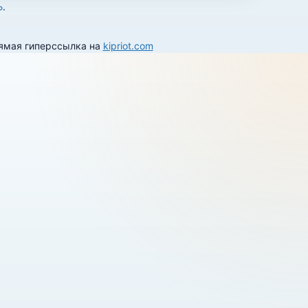
Ь
.
рямая гиперссылка на
kipriot.com