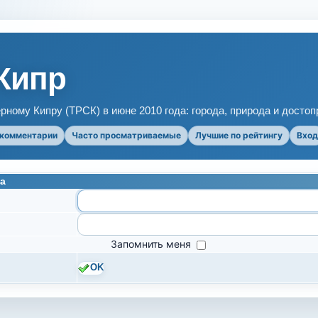
Кипр
рному Кипру (ТРСК) в июне 2010 года: города, природа и досто
 комментарии
Часто просматриваемые
Лучшие по рейтингу
Вход
а
Запомнить меня
OK