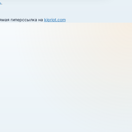
Ь
.
рямая гиперссылка на
kipriot.com