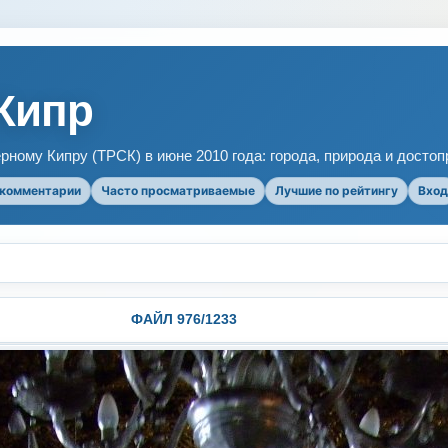
Кипр
рному Кипру (ТРСК) в июне 2010 года: города, природа и досто
 комментарии
Часто просматриваемые
Лучшие по рейтингу
Вход
ФАЙЛ 976/1233