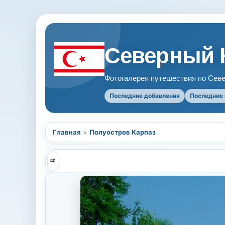
Северный 
Фотогалерея путешествия по Севе
Последние добавления
Последние
Главная
>
Полуостров Карпаз