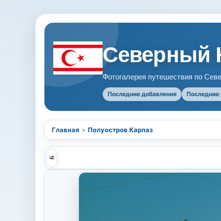
Северный 
Фотогалерея путешествия по Севе
Последние добавления
Последние
Главная
>
Полуостров Карпаз