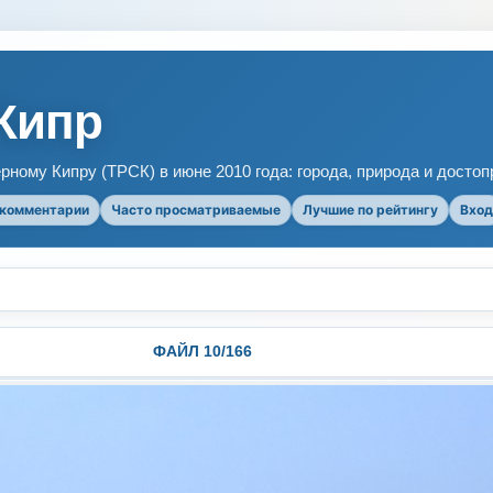
Кипр
рному Кипру (ТРСК) в июне 2010 года: города, природа и досто
 комментарии
Часто просматриваемые
Лучшие по рейтингу
Вход
ФАЙЛ 10/166