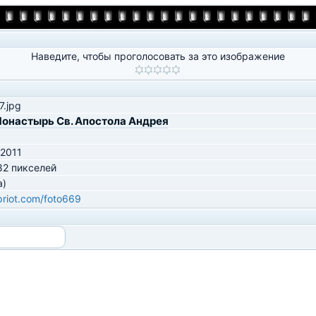
Наведите, чтобы проголосовать за это изображение
.jpg
онастырь Св. Апостола Андрея
 2011
82 пикселей
а)
ipriot.com/foto669