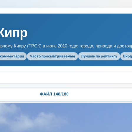
Кипр
рному Кипру (ТРСК) в июне 2010 года: города, природа и досто
 комментарии
Часто просматриваемые
Лучшие по рейтингу
Вход
ФАЙЛ 148/180