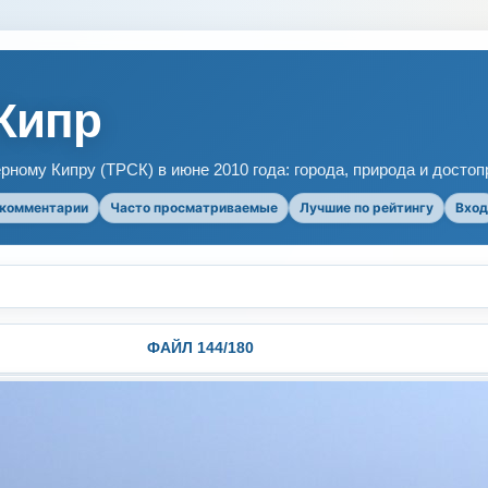
Кипр
рному Кипру (ТРСК) в июне 2010 года: города, природа и досто
 комментарии
Часто просматриваемые
Лучшие по рейтингу
Вход
ФАЙЛ 144/180